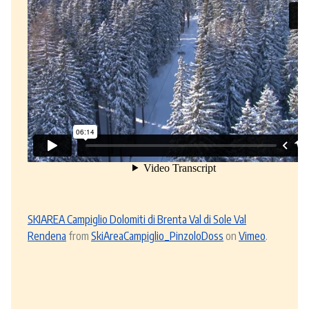
SKIAREA Campiglio Dolomiti di Brenta Val di Sole Val
Rendena
from
SkiAreaCampiglio_PinzoloDoss
on
Vimeo
.