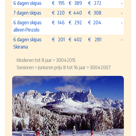
6 dagen skipas
€
195
€
389
€
272
-
7 dagen skipas
€
220
€
440
€
308
-
6 dagen skipas
€
146
€
292
€
204
-
alleen Pinzolo
6 dagen skipas
€
201
€
402
€
281
-
Skirama
Kinderen tot 8 jaar > 30042015
Senioren = Junioren prijs 8 tot 16 jaar > 30042007