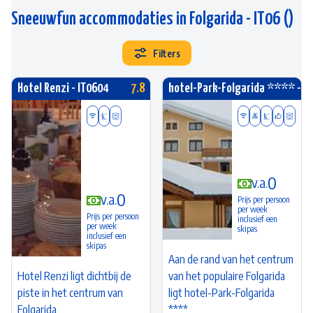
Sneeuwfun accommodaties in Folgarida
- IT06
(
)
Filters
Hotel Renzi - IT0604
7.8
hotel-Park-Folgarida **** - I
0
v.a.
0
v.a.
Prijs per persoon
per week
Prijs per persoon
inclusief een
per week
skipas
inclusief een
skipas
Aan de rand van het centrum
Hotel Renzi ligt dichtbij de
van het populaire Folgarida
piste in het centrum van
ligt hotel-Park-Folgarida
Folgarida
****