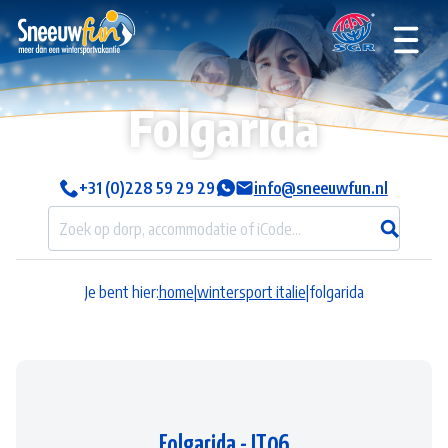
Folgarida
+31 (0)228 59 29 29
info@sneeuwfun.nl
Je bent hier:
home
|
wintersport italie
|
folgarida
Folgarida - IT06