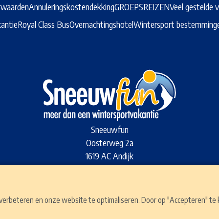
rwaarden
Annuleringskostendekking
GROEPSREIZEN
Veel gestelde 
antie
Royal Class Bus
Overnachtingshotel
Wintersport bestemming
Sneeuwfun
Oosterweg 2a
1619 AC Andijk
T: 0031-(0)228-59 29 29
info@sneeuwfun.nl
rbeteren en onze website te optimaliseren. Door op "Accepteren" te kli