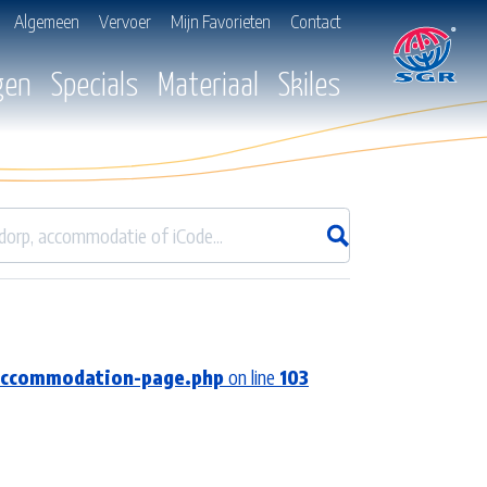
Algemeen
Vervoer
Mijn Favorieten
Contact
gen
Specials
Materiaal
Skiles
/accommodation-page.php
on line
103