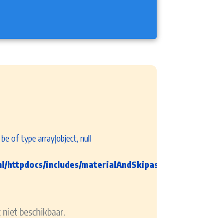
be of type array|object, null
/httpdocs/includes/materialAndSkipasInfo.inc
 niet beschikbaar.