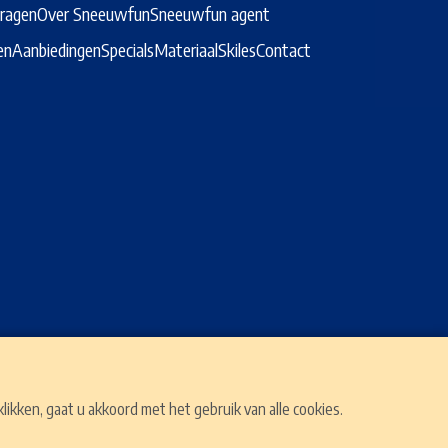
vragen
Over Sneeuwfun
Sneeuwfun agent
en
Aanbiedingen
Specials
Materiaal
Skiles
Contact
kken, gaat u akkoord met het gebruik van alle cookies.