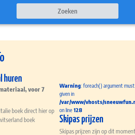
Zoeken
fo
l huren
Warning
: foreach() argument must 
materiaal, voor 7
given in
/var/www/vhosts/sneeuwfun.nl
on line
128
alie boek direct hier op
Skipas prijzen
witserland boek
Skipas prijzen zijn op dit moment