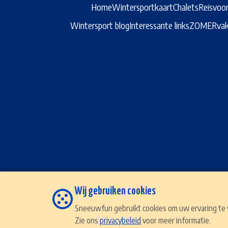
Home
Wintersportkaart
Chalets
Reisvoo
Wintersport blog
Interessante links
ZOMERvak
Wij gebruiken cookies
Sneeuwfun gebruikt cookies om uw ervaring te ve
Zie ons
privacybeleid
voor meer informatie.