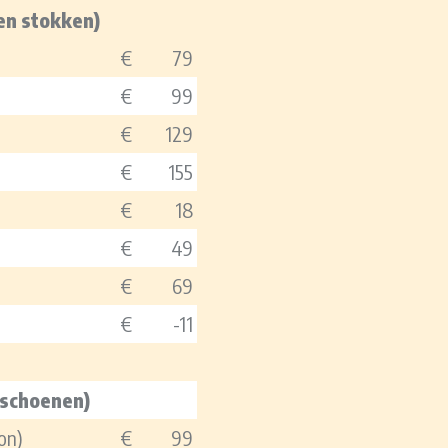
en stokken)
€
79
€
99
€
129
€
155
€
18
€
49
€
69
€
-11
 schoenen)
on)
€
99