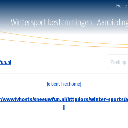
Home
Wintersport bestemmingen
Aanbiedin
un.nl
Je bent hier:
home
|
r/www/vhosts/sneeuwfun.nl/httpdocs/winter-sports
|
|